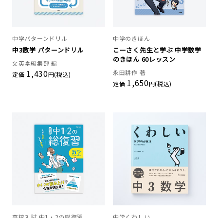
中学パターンドリル
中学のきほん
中3数学 パターンドリル
こーさく先生と学ぶ 中学数学
のきほん 60レッスン
文英堂編集部 編
1,430
永田耕作 著
定価
円(税込)
1,650
定価
円(税込)
高校入試 中1・2の総復習
中学くわしい