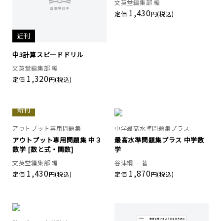
文英堂編集部 編
1,430
定価
円(税込)
近刊
中3計算スピードドリル
文英堂編集部 編
1,320
定価
円(税込)
新刊
アウトプット専用問題集
中学最高水準問題集プラス
アウトプット専用問題集 中３
最高水準問題集プラス 中学数
数学 [数と式・関数]
学
文英堂編集部 編
谷津綱一 著
1,430
1,870
定価
円(税込)
定価
円(税込)