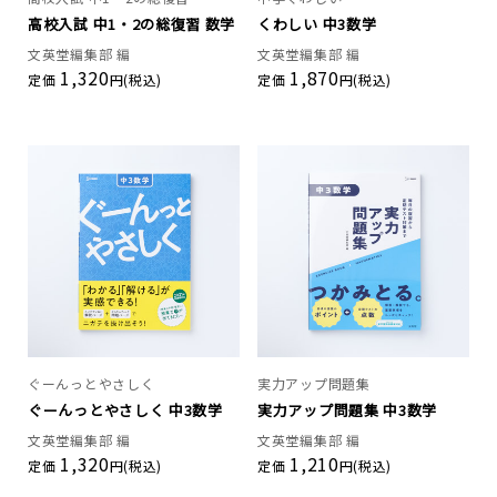
高校入試 中1・2の総復習 数学
くわしい 中3数学
文英堂編集部 編
文英堂編集部 編
1,320
1,870
定価
円(税込)
定価
円(税込)
ぐーんっとやさしく
実力アップ問題集
ぐーんっとやさしく 中3数学
実力アップ問題集 中3数学
文英堂編集部 編
文英堂編集部 編
1,320
1,210
定価
円(税込)
定価
円(税込)