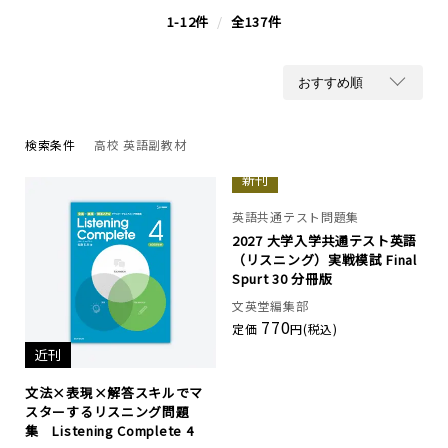
1-12件
/
全137件
検索条件
高校 英語副教材
新刊
英語共通テスト問題集
2027 大学入学共通テスト英語
（リスニング）実戦模試 Final
Spurt 30 分冊版
文英堂編集部
770
定価
円(税込)
近刊
文法×表現×解答スキルでマ
スターするリスニング問題
集 Listening Complete 4