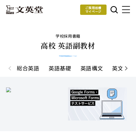
ご採用校様
マイページ
学校採用書籍
高校 英語副教材
総合英語
英語基礎
英語構文
英文法・