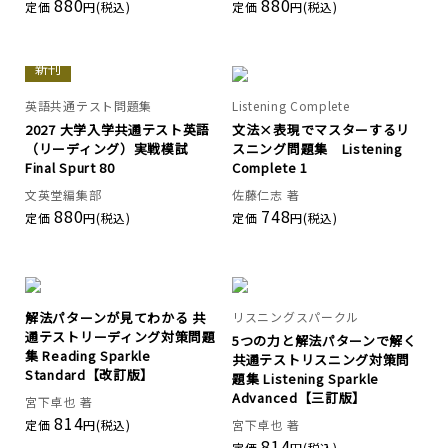
880
880
定価
円(税込)
定価
円(税込)
新刊
英語共通テスト問題集
Listening Complete
2027 大学入学共通テスト英語
文法×表現でマスターするリ
（リーディング）実戦模試
スニング問題集 Listening
Final Spurt 80
Complete 1
文英堂編集部
佐藤仁志 著
880
748
定価
円(税込)
定価
円(税込)
解法パターンが見てわかる 共
リスニングスパークル
通テストリーディング対策問題
5つの力と解法パターンで解く
集 Reading Sparkle
共通テストリスニング対策問
Standard【改訂版】
題集 Listening Sparkle
Advanced【三訂版】
宮下卓也 著
814
定価
円(税込)
宮下卓也 著
814
定価
円(税込)