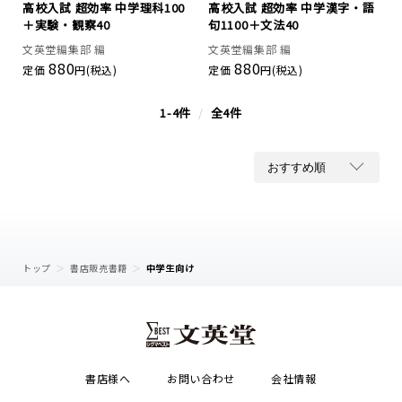
高校入試 超効率 中学理科100
高校入試 超効率 中学漢字・語
＋実験・観察40
句1100＋文法40
文英堂編集部 編
文英堂編集部 編
880
880
定価
円(税込)
定価
円(税込)
1-4件
/
全4件
トップ
書店販売書籍
中学生向け
書店様へ
お問い合わせ
会社情報