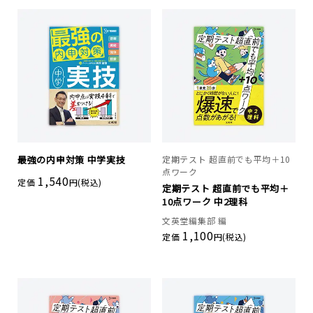
最強の内申対策 中学実技
定期テスト 超直前でも平均＋10
点ワーク
1,540
定価
円(税込)
定期テスト 超直前でも平均＋
10点ワーク 中2理科
文英堂編集部 編
1,100
定価
円(税込)