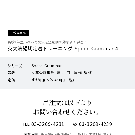
学校専売品
高校2年生レベルの文法を短期間で効率よく学習！
英文法短期定着トレーニング Speed Grammar 4
シリーズ
Speed Grammar
著者
文英堂編集部 編 、 田中周作 監修
495
定価
円(本体 450円＋税)
ご注文は以下より
お問い合わせください。
03-3269-4231
03-3269-4239
TEL
FAX
営業時間
午前9時〜午後4時(土日祝日・休業日を除く)