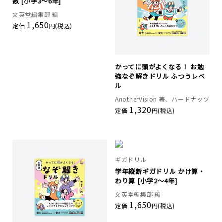
数 [小学3～6年]
文英堂編集部 編
1,650
定価
円(税込)
かってに頭がよくなる！ お勉
強なぞ解きドリル ふつうレベ
ル
AnotherVision 著、ハードナッツ
1,320
定価
円(税込)
ギガドリル
学年縦断ギガドリル かけ算・
わり算 [小学2～4年]
文英堂編集部 編
1,650
定価
円(税込)