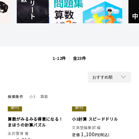
1-12件
/
全23件
検索条件
小3
算数
新刊
新刊
算数がみるみる得意になる！
小3計算 スピードドリル
まほうの計算パズル
文英堂編集部 編
1,100
永井理博 著
定価
円(税込)