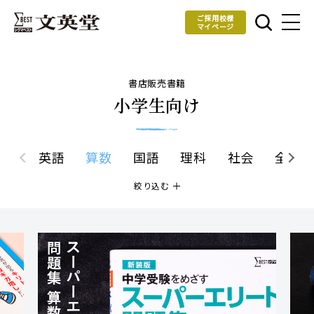
ご採用校様
マイページ
書店販売書籍
小学生向け
英語
算数
国語
理科
社会
全科
絞り込む