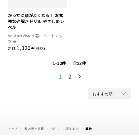
かってに頭がよくなる！ お勉
強なぞ解きドリル やさしめレ
ベル
AnotherVision 著、ハードナッ
ツ 著
1,320
定価
円(税込)
1-12件
/
全23件
1
2
トップ
書店販売書籍
小3
小学生向け
算数