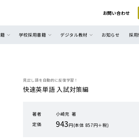
お問い合わせ
書籍
学校採用書籍
デジタル教材
お知らせ
採用
見出し語を自動的に反復学習！
快速英単語 入試対策編
著者
小崎充 著
943
定価
円(本体 857円＋税)