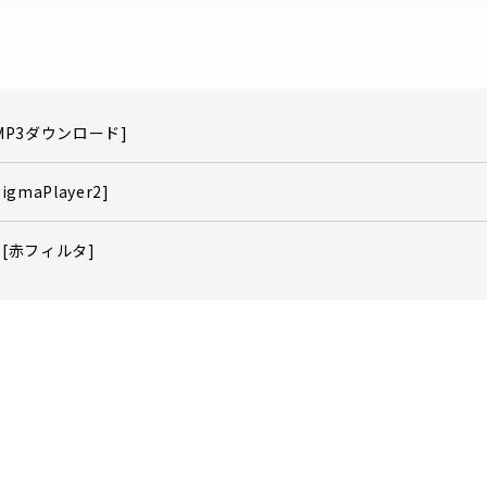
[MP3ダウンロード]
igmaPlayer2]
 [赤フィルタ]