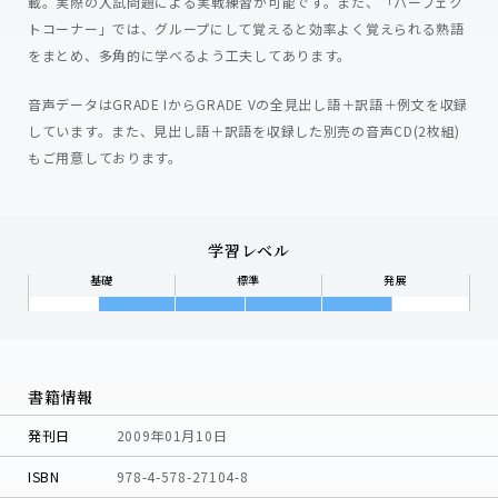
載。実際の入試問題による実戦練習が可能です。また、「パーフェク
トコーナー」では、グループにして覚えると効率よく覚えられる熟語
をまとめ、多角的に学べるよう工夫してあります。
音声データはGRADE IからGRADE Vの全見出し語＋訳語＋例文を収録
しています。また、見出し語＋訳語を収録した別売の音声CD(2枚組)
もご用意しております。
学習レベル
基礎
標準
発展
書籍情報
発刊日
2009年01月10日
ISBN
978-4-578-27104-8