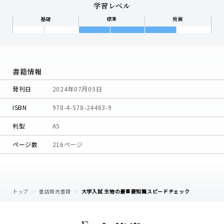
学習レベル
基礎
標準
発展
書籍情報
発刊日
2024年07月05日
ISBN
978-4-578-24463-9
判型
A5
ページ数
216ページ
トップ
書店販売書籍
大学入試 生物の最重要知識スピードチェック