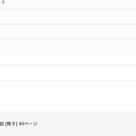
-8
 [冊子] 40ページ