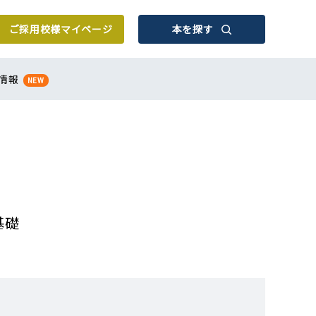
ご採用校様
マイページ
本を探す
情報
NEW
基礎