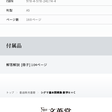
ISBN
978-4-578-24174-4
判型
A5
ページ数
160ページ
付属品
解答解説 [冊子] 104ページ
トップ
書店販売書籍
シグマ基本問題集 数学Ⅲ＋C