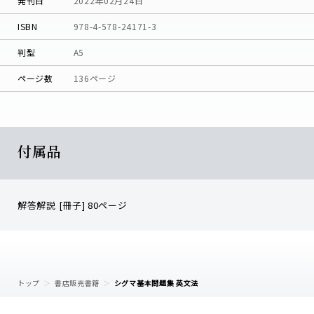
発刊日
2022年02月24日
ISBN
978-4-578-24171-3
判型
A5
ページ数
136ページ
付属品
解答解説 [冊子] 80ページ
トップ
書店販売書籍
シグマ基本問題集 英文法