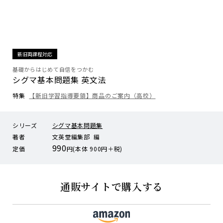
新旧両課程対応
基礎からはじめて自信をつかむ
シグマ基本問題集 英文法
特集
【新旧学習指導要領】商品のご案内（高校）
シリーズ
シグマ基本問題集
著者
文英堂編集部 編
990
定価
円(本体 900円＋税)
通販サイトで購入する