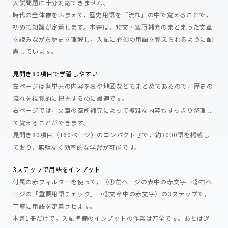
入試問題に十分対応できません。
時代の全体像をふまえて，歴史用語を「流れ」の中で覚えることで，
初めて知識が定着します。本書は，短文・空所補充のまとまった文章
を読みながら歴史を理解し，入試に必須の用語を覚えられるように配
慮しています。
見開き80項目で学習しやすい
左ページは各単元の内容を表や地図などでまとめてあるので，歴史の
流れを視覚的に把握するのに最適です。
右ページでは，文章の空所補充によって複雑な内容もすっきり整理し
て覚えることができます。
見開き80項目（160ページ）のコンパクトさで，約3000語を掲載し
ており，無駄なく効率的な学習が可能です。
3ステップで用語をインプット
付属の赤フィルターを使って，〈①左ページの表中の赤文字→②右ペ
ージの「重要用語チェック」→③文章中の赤文字〉の3ステップで，
丁寧に用語を定着させます。
本書1冊だけで，入試準備のインプットの作業は万全です。あとは過