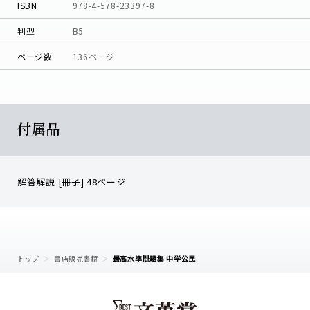
ISBN
978-4-578-23397-8
判型
B5
ページ数
136ページ
付属品
解答解説 [冊子] 48ページ
トップ
書店販売書籍
最高水準問題集 中学公民