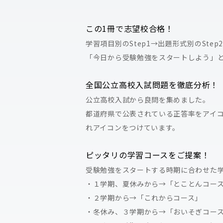
この1冊で志望校合格！
学習項目別のStep1→出題形式別のSte
「今日から受験勉強をスタートしよう」
全国公立高校入試問題を徹底分析！
公立高校入試から良問を集めました。
都道府県で公表されている正答率をアイコ
れアイコンをつけています。
ピッタリの学習コースをご提案！
受験勉強をスタートする時期に合わせた
・１学期、夏休みから→「とことんコー
・２学期から→「これからコース」
・冬休み、３学期から→「おいそぎコー