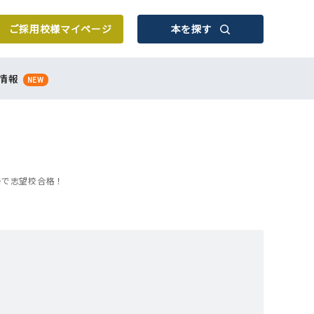
ご採用校様
マイページ
本を探す
情報
NEW
冊で志望校合格！