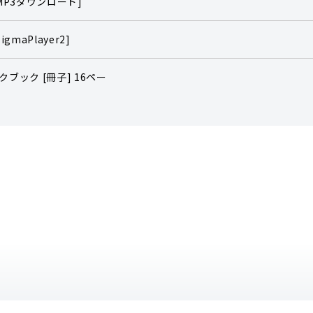
[MP3ダウンロード]
igmaPlayer2]
クブック [冊子] 16ペー