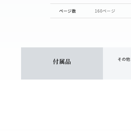
ページ数
160ページ
その他
付属品