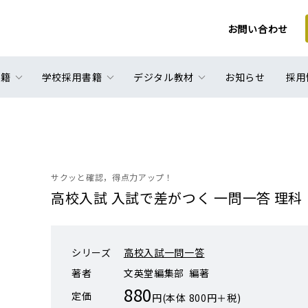
お問い合わせ
書籍
学校採用書籍
デジタル教材
お知らせ
採用
サクッと確認，得点力アップ！
高校入試 入試で差がつく 一問一答 理科
シリーズ
高校入試一問一答
著者
文英堂編集部 編著
880
定価
円(本体 800円＋税)