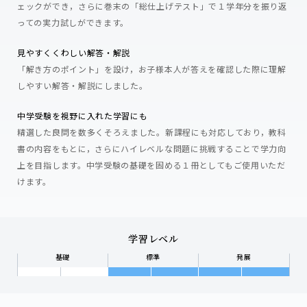
ェックができ，さらに巻末の「総仕上げテスト」で１学年分を振り返
っての実力試しができます。
見やすくくわしい解答・解説
「解き方のポイント」を設け，お子様本人が答えを確認した際に理解
しやすい解答・解説にしました。
中学受験を視野に入れた学習にも
精選した良問を数多くそろえました。新課程にも対応しており，教科
書の内容をもとに，さらにハイレベルな問題に挑戦することで学力向
上を目指します。中学受験の基礎を固める１冊としてもご使用いただ
けます。
学習レベル
基礎
標準
発展