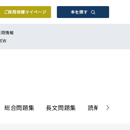
ご採用校様
マイページ
本を探す
採用情報
EW
総合問題集
長文問題集
読解基礎
リ