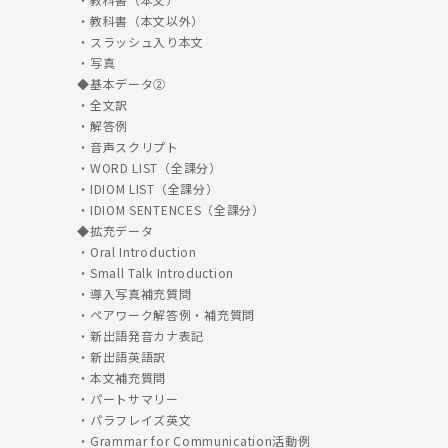
・教科書（本文以外）
・スラッシュ入り本文
・写真
◆基本データ②
・全文訳
・解答例
・音声スクリプト
・WORD LIST（全課分）
・IDIOM LIST（全課分）
・IDIOM SENTENCES（全課分）
◆拡充データ
・Oral Introduction
・Small Talk Introduction
・導入写真補充質問
・ペアワーク解答例・補充質問
・新出語発音カナ表記
・新出語英語訳
・本文補充質問
・パートサマリー
・パラフレイズ英文
・Grammar for Communication活動例