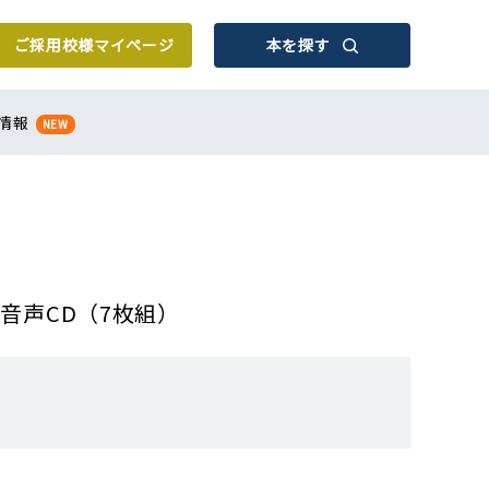
ご採用校様
マイページ
本を探す
情報
NEW
 指導用音声CD（7枚組）