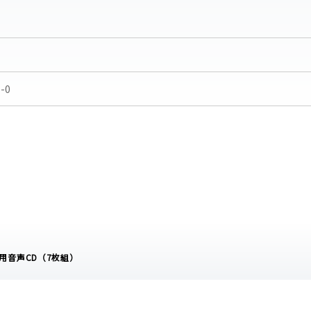
-0
 1 指導用音声CD（7枚組）