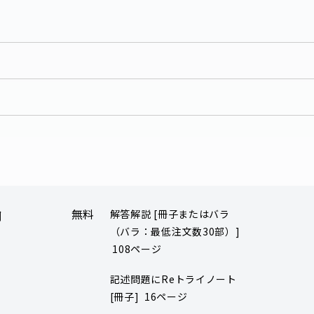
無料
解答解説 [冊子またはバラ
用
（バラ：最低注文数30部）]
108ページ
記述問題にReトライノート
[冊子] 16ページ