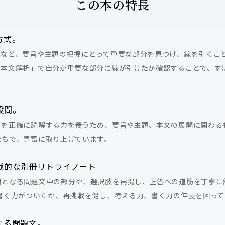
この本の特長
方式。
情など、要旨や主題の把握にとって重要な部分を見つけ、線を引くこ
「本文解析」で自分が重要な部分に線が引けたか確認することで、す
設問。
章を正確に読解する力を養うため、要旨や主題、本文の展開に関わる
たちで、豊富に取り上げています。
戦的な別冊リトライノート
拠となる問題文中の部分や、選択肢を再掲し、正答への道筋を丁寧に
書く力がついたか、再挑戦を促し、考える力、書く力の伸長を図って
よる問題文。