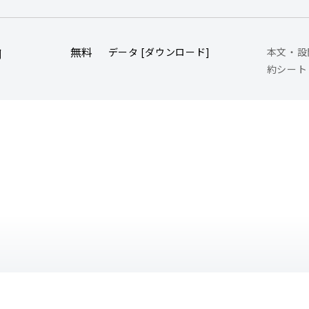
無料
データ [ダウンロード]
本文・設
用
約シート