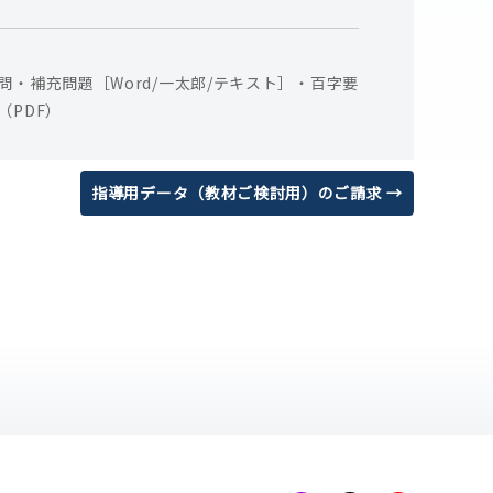
問・補充問題［Word/一太郎/テキスト］・百字要
（PDF）
指導用データ（教材ご検討用）のご請求 →