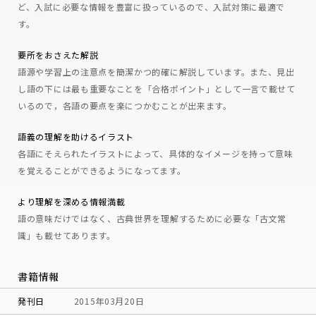
ど、入試に必要な情報を豊富に扱っているので、入試対策に最適で
す。
要所をおさえた解説
語源や学習上の注意点を簡潔かつ的確に解説しています。また、見出
し語の下には最も重要なことを「合格ポイント」として一言で載せて
いるので，各語の要点を楽につかむことが出来ます。
語義の理解を助けるイラスト
各語にそえられたイラストによって、具体的なイメージを持って意味
を覚えることができるようになってます。
より理解を深める情報満載
語の意味だけではなく、古典世界を理解するために必要な「古文常
識」も載せてあります。
書籍情報
発刊日
2015年03月20日