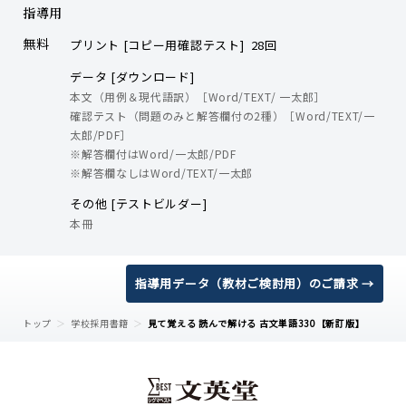
指導用
無料
プリント [コピー用確認テスト] 28回
データ [ダウンロード]
本文（用例＆現代語訳）［Word/TEXT/ 一太郎］
確認テスト（問題のみと解答欄付の2種）［Word/TEXT/一
太郎/PDF］
※解答欄付はWord/一太郎/PDF
※解答欄なしはWord/TEXT/一太郎
その他 [テストビルダー]
本冊
指導用データ（教材ご検討用）のご請求 →
トップ
学校採用書籍
見て覚える 読んで解ける 古文単語330【新訂版】