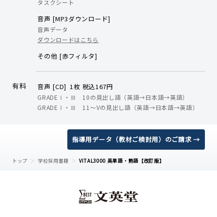
タスクシート
音声 [MP3ダウンロード]
音声データ
ダウンロードはこちら
その他 [赤フィルタ]
有料
音声 [CD] 1枚 税込167円
GRADEⅠ・Ⅲ 10の見出し語（英語→日本語→英語）
GRADEⅠ・Ⅲ 11～Vの見出し語（英語→日本語→英語）
指導用データ（教材ご検討用）のご請求 →
トップ
学校採用書籍
VITAL3000 英単語・熟語【改訂版】