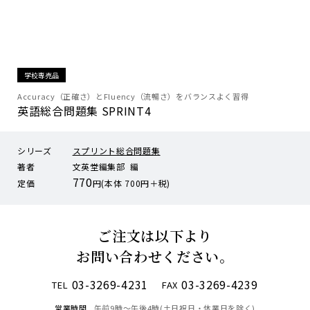
学校専売品
Accuracy（正確さ）とFluency（流暢さ）をバランスよく習得
英語総合問題集 SPRINT4
シリーズ
スプリント総合問題集
著者
文英堂編集部 編
770
定価
円(本体 700円＋税)
ご注文は以下より
お問い合わせください。
03-3269-4231
03-3269-4239
TEL
FAX
営業時間
午前9時〜午後4時(土日祝日・休業日を除く)