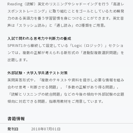
Reading（読解）英文のリスニングやシャドーイングを行う「高速レ
スポンストレーニング」に取り組むことをゴールとしているため瞬発
力のある英語力を養う学習習慣を身につけることができます。英文音
声は「スラッシュ読み」と「通し読み」の2種類をご用意。
入試で問われる思考力や判断力の養成
SPRINT1から継続して設定している「Logic（ロジック）」セクショ
ンでは，複数の正解が考えられる新形式の「連動型複数選択問題」を
出題します。
外部試験・大学入学共通テスト対策
英問英答形式や，「複数のテキストや資料を提示し必要な情報を組み
合わせ思考・判断させる問題」，「多数の正解があり得る問題」，
「読解とリスニングの統合問題」などの今後の傾向や外部試験の出題
傾向に対応できる問題，指導用教材をご用意しています。
書籍情報
発刊日
2018年07月01日