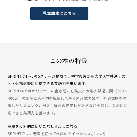
見本請求はこちら
この本の特長
SPRINTは1～5の5ステージ構成で，中学復習から大学入学共通テス
ト・外部試験に対応できる英語力を養います。
SPRINT4ではオリジナルの書き起こし英文と大学入試過去問（290～
400w）の読解と思考力を駆使して解く新形式の設問，外部試験を考
慮したリスニング，例文・解説の充実した文法などを通じ，入試に対
応できる英語力を養います。
英語を反射的に使いこなせるようになる
SPRINTでは，音声を使って単語のクイックレスポンスや