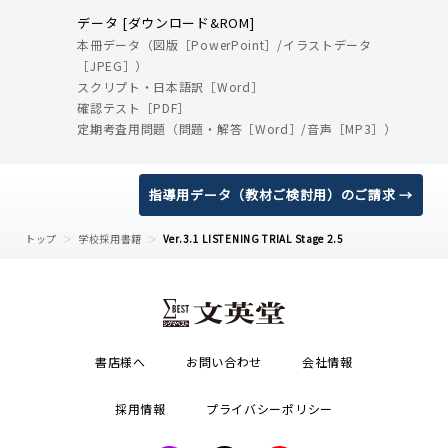
データ [ダウンロード&ROM]
本冊データ（図版［PowerPoint］/イラストデータ
［JPEG］）
スクリプト・日本語訳［Word］
確認テスト［PDF］
定期考査用問題（問題・解答［Word］/音声［MP3］）
指導用データ（教材ご検討用）のご請求 →
トップ
学校採用書籍
Ver.3.1 LISTENING TRIAL Stage 2.5
書店様へ
お問い合わせ
会社情報
採用情報
プライバシーポリシー