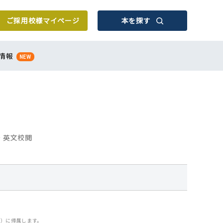
ご採用校様
マイページ
本を探す
情報
NEW
 英文校閲
）に帰属します。