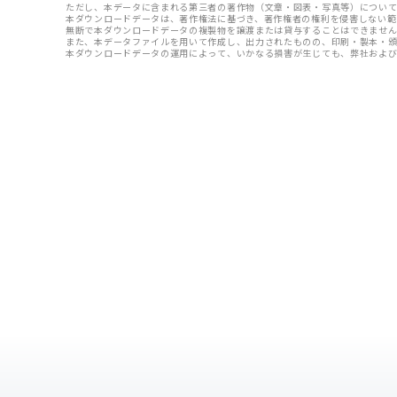
ただし、本データに含まれる第三者の著作物（文章・図表・写真等）について
本ダウンロードデータは、著作権法に基づき、著作権者の権利を侵害しない範
無断で本ダウンロードデータの複製物を譲渡または貸与することはできませ
また、本データファイルを用いて作成し、出力されたものの、印刷・製本・頒
本ダウンロードデータの運用によって、いかなる損害が生じても、弊社およ