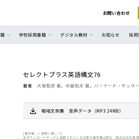
お問い合わせ
書籍
学校採用書籍
デジタル教材
お知らせ
採用
セレクトプラス英語構文76
著者
大場智彦 著
、
中島和夫 著
、
バーナード・サッサー
暗唱文例集 音声データ（MP3 24MB）
[著作権 / ご使用に際して]
本ダウンロードデータに収録されている文章の著作権は弊社（株式会社文英堂