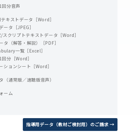
1回分音声
問テキストデータ［Word］
データ［JPEG］
訳/スクリプトテキストデータ［Word］
ータ（解答・解説）［PDF］
bulary一覧［Excel］
1回分［Word］
ーションシート［Word］
タ（通常版／速聴版音声）
ォーム
指導用データ（教材ご検討用）のご請求 →