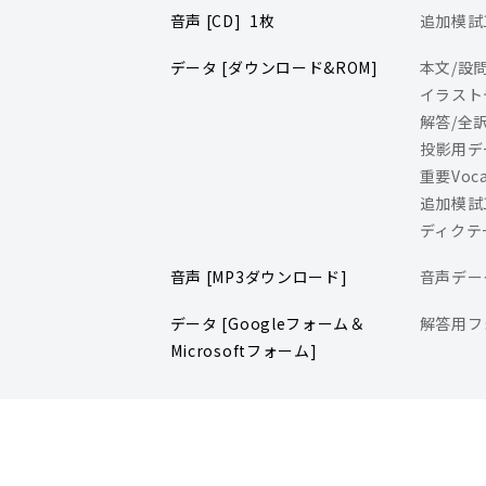
音声 [CD] 1枚
追加模試
データ [ダウンロード&ROM]
本文/設
イラスト
解答/全
投影用デ
重要Voca
追加模試
ディクテ
音声 [MP3ダウンロード]
音声デー
データ [Googleフォーム＆
解答用フ
Microsoftフォーム]