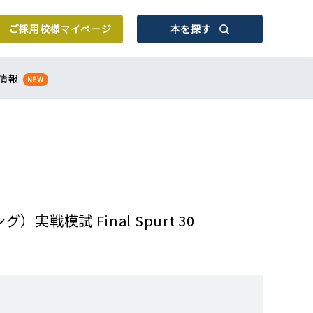
ご採用校様
マイページ
本を探す
情報
NEW
戦模試 Final Spurt 30