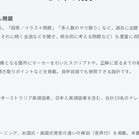
ル問題
析。「図表／イラスト問題」「多人数のやり取り」など，過去に出題
とそれに続く会話などを聞き，統合的に考える問題など）も豊富に収
根拠となる箇所にマーカーを引いたスクリプトや，正解に至るまでの
声の聞き取りポイントなどを掲載。自学自習でも使用できる設計です。
オーストラリア英語話者，日本人英語話者を含む，合計10名のナレ
付
ーニング，米国式・英国式発音の違いの解説（音声付）を掲載。本書