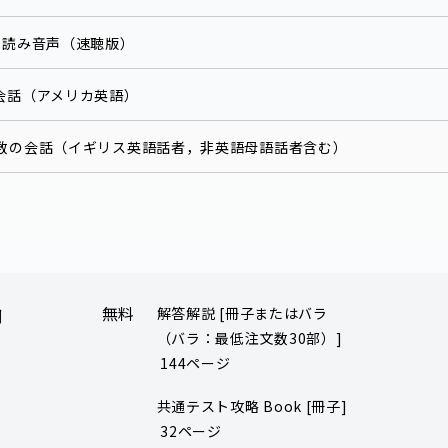
し読み音声（速聴版）
会話（アメリカ英語）
人数の会話（イギリス英語話者，非英語母語話者含む）
無料
解答解説 [冊子またはバラ
用
（バラ：最低注文数30部）]
144ページ
共通テスト攻略 Book [冊子]
32ページ