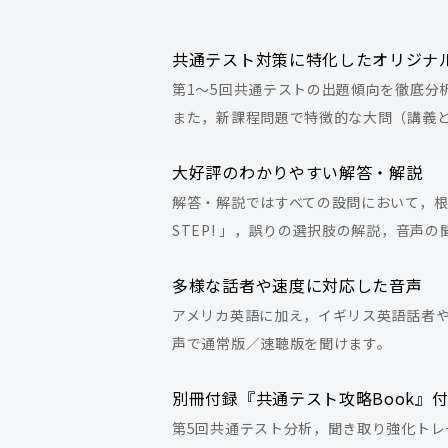
共通テスト対策に特化したオリジナ
第1～5回共通テストの出題傾向を徹底分
また，新課程問題で特徴的な大問（講義
大好評のわかりやすい解答・解説
解答・解説ではすべての設問において，
STEP! 」，誤りの選択肢の解説，音
多様な話者や速度に対応した音声
アメリカ英語に加え，イギリス英語話者や
声で通常版／速聴版を聞けます。
別冊付録『共通テスト攻略Book』
第5回共通テスト分析，聞き取り強化トレ