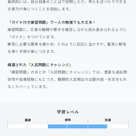
最終的には，自分自身のことばで説明したり，考えを述べたりできる
文章力が身につくことを目指します。
「ガイド付き練習問題」で一人の勉強でも大丈夫！
練習問題に，文章の展開や要点を確認しながら読み進められるように
「ガイド」をつけています。
解答に必要な要素を確かめ，どのように記述に生かすか，着実に解答
を導く手順が身につきます。
精選された「入試問題にチャレンジ」
「練習問題」のあとの「入試問題にチャレンジ」では，豊富な過去問
研究や指導経験にもとづき，難関校入試頻出の出題内容・形式をもれ
なくカバーしています。
学習レベル
基礎
標準
発展