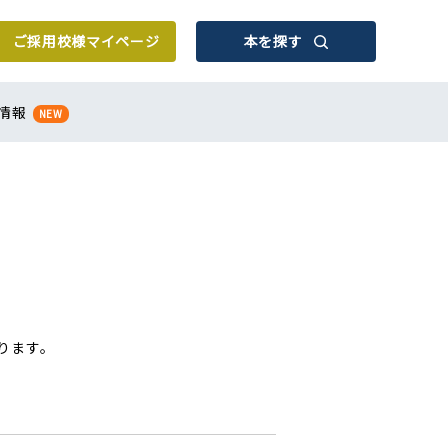
ご採用校様
マイページ
本を探す
情報
NEW
ります。