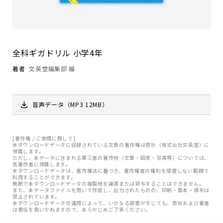
全科ギガドリル 小学4年
著者
文英堂編集部 編
音声データ（MP3 12MB）
[著作権 / ご使用に際して]
本ダウンロードデータに収録されている文章の著作権は弊社（株式会社文英堂）に
帰属します。
ただし、本データに含まれる第三者の著作物（文章・図表・写真等）については、
各著作者に帰属します。
本ダウンロードデータは、著作権法に基づき、著作権者の権利を侵害しない範囲で
利用することができます。
無断で本ダウンロードデータの複製物を譲渡または貸与することはできません。
また、本データファイルを用いて作成し、出力されたものの、印刷・製本・頒布は
禁止されています。
本ダウンロードデータの運用によって、いかなる損害が生じても、弊社および著者
は責任を負いかねますので、あらかじめご了承ください。