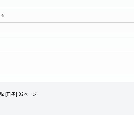
-5
 [冊子] 32ページ