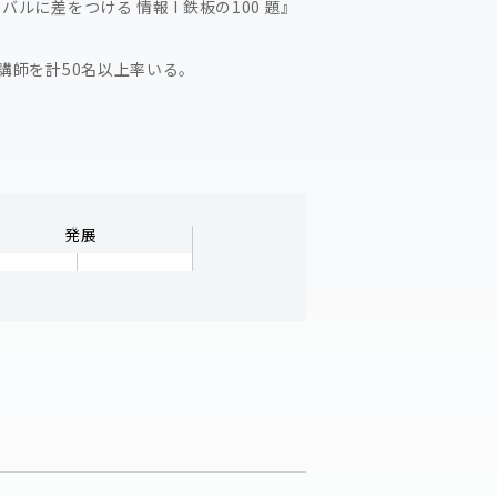
バルに差をつける 情報 I 鉄板の100 題』
講師を計50名以上率いる。
発展