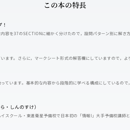
この本の特長
プ！
内容を37のSECTIONに細かく分けたので，設問パターン別に解き
ています。さらに，マークシート形式の解答欄にしていますので，よ
！
扱っています。基本的な内容から段階的に学べる構成にしているので
わら・しんのすけ）
ハイスクール・東進衛星予備校で日本初の「情報I」大手予備校講師