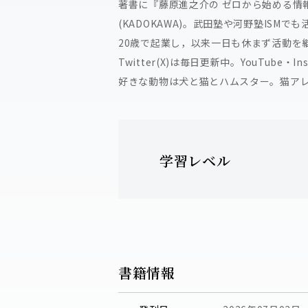
著書に『藤原進之介の ゼロから始める情報I』(
(KADOKAWA)。武田塾や河野塾ISM
20歳で起業し，以来一日も休まず活動を
Twitter(X)は毎日更新中。YouTube・I
好きな動物は犬と猫とハムスター。猫アレ
学習レベル
書籍情報