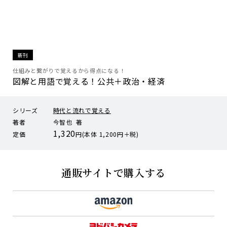
新刊
仕組みと繋がりで覚えるから得点になる！
図解と用語で覚える！公共＋政治・経済
シリーズ
時代と流れで覚える
著者
今智也 著
1,320
定価
円(本体 1,200円＋税)
通販サイトで購入する