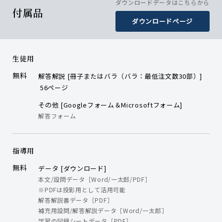
ダウンロードデータはこちらから
付属品
ダウンロードページ
生徒用
無料
解答解説 [冊子またはバラ（バラ：最低注文数30部）]
56ページ
その他 [Googleフォーム＆Microsoftフォーム]
解答フォーム
指導用
無料
データ [ダウンロード]
本文/設問データ［Word/一太郎/PDF］
※PDFは投影用として活用可能
解答解説書データ［PDF］
補充用設問/解答解説データ［Word/一太郎］
学習の記録シートデータ［PDF］