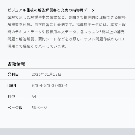
ビジュアル重視の解答解説書と充実の指導用データ
図解で示した解説や本文確認など、見開きで視覚的に理解できる解答
解説書を付属。自学自習にも最適です。指導用データには、本文・設
問のテキストデータや投影用本文データ、各レッスン6問以上の補充
問題と解答解説、要約シートなどを収録し、テスト問題作成からICT
活用まで幅広くカバーしています。
書籍情報
発刊日
2026年01月13日
ISBN
978-4-578-27483-4
判型
A4
ページ数
56ページ