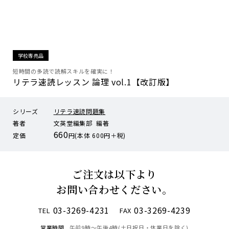
学校専売品
短時間の多読で読解スキルを確実に！
リテラ速読レッスン 論理 vol.1【改訂版】
シリーズ
リテラ速読問題集
著者
文英堂編集部 編著
660
定価
円(本体 600円＋税)
ご注文は以下より
お問い合わせください。
03-3269-4231
03-3269-4239
TEL
FAX
営業時間
午前9時〜午後4時(土日祝日・休業日を除く)