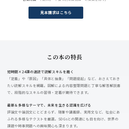
見本請求はこちら
この本の特長
短時間×24課の速読で読解スキルを磨く
「定義」や「原因」「具体と抽象」「問題提起」など、おさえておき
たい読解スキルを網羅。図解による内容整理問題と丁寧な解答解説書
で、段階的なスキルの習得・定着が期待できます。
最新＆多様なテーマで、未来を生きる認識を広げる
評論文や論説文にとどまらず、随筆や講義録、実用文など、社会にあ
ふれる多様なテクストを厳選。SDGsとの関連にも目を向け、世界の
課題や時事問題への興味関心も深まります。