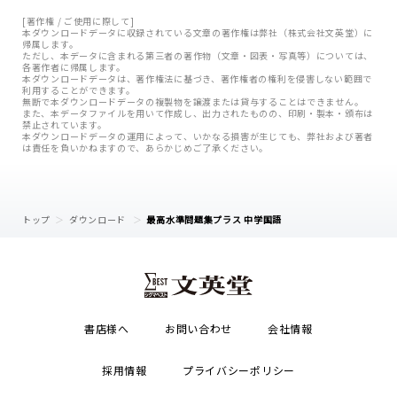
[著作権 / ご使用に際して]
本ダウンロードデータに収録されている文章の著作権は弊社（株式会社文英堂）に
帰属します。
ただし、本データに含まれる第三者の著作物（文章・図表・写真等）については、
各著作者に帰属します。
本ダウンロードデータは、著作権法に基づき、著作権者の権利を侵害しない範囲で
利用することができます。
無断で本ダウンロードデータの複製物を譲渡または貸与することはできません。
また、本データファイルを用いて作成し、出力されたものの、印刷・製本・頒布は
禁止されています。
本ダウンロードデータの運用によって、いかなる損害が生じても、弊社および著者
は責任を負いかねますので、あらかじめご了承ください。
トップ
ダウンロード
最高水準問題集プラス 中学国語
書店様へ
お問い合わせ
会社情報
採用情報
プライバシーポリシー