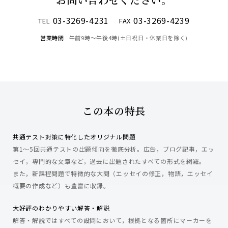
03-3269-4231
03-3269-4239
TEL
FAX
営業時間
午前9時〜午後4時(土日祝日・休業日を除く)
この本の特長
共通テスト対策に特化したオリジナル問題
第1～5回共通テストの出題傾向を徹底分析。広告，ブログ記事，エッ
セイ，専門的な文章など，過去に出題されたすべての形式を網羅。
また，新課程問題で特徴的な大問（エッセイの修正，物語，エッセイ
概要の作成など）も豊富に収録。
大好評のわかりやすい解答・解説
解答・解説ではすべての設問において，根拠となる箇所にマーカーを