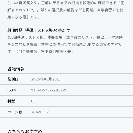
引いた再掲英文や，正解に至るまでの根拠を段階的に確認できる「正
解までのSTEP!」，誤りの選択肢の解説などを掲載。自学自習でも使
用できる設計です。
別冊付録『共通テスト攻略Book』付
第5回共通テスト分析，重要表現・語句確認リスト，頻出テーマ別時
事英文などを掲載。本書との併用で学習効果がUPする充実の内容で
す。（河合塾講師 宮下卓也監修・著）
書籍情報
発刊日
2025年06月20日
ISBN
978-4-578-27813-9
判型
B5
ページ数
264ページ
こちらもおすすめ