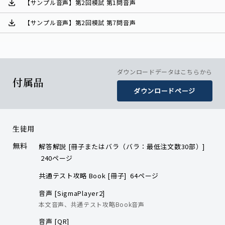
【サンプル音声】第2回模試 第1問音声
【サンプル音声】第2回模試 第7問音声
ダウンロードデータはこちらから
付属品
ダウンロードページ
生徒用
無料
解答解説 [冊子またはバラ（バラ：最低注文数30部）]
240ページ
共通テスト攻略 Book [冊子] 64ページ
音声 [SigmaPlayer2]
本文音声、共通テスト攻略Book音声
音声 [QR]