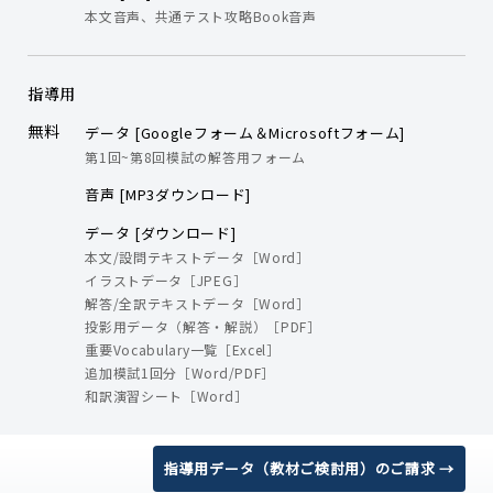
本文音声、共通テスト攻略Book音声
指導用
無料
データ [Googleフォーム＆Microsoftフォーム]
第1回~第8回模試の解答用フォーム
音声 [MP3ダウンロード]
データ [ダウンロード]
本文/設問テキストデータ［Word］
イラストデータ［JPEG］
解答/全訳テキストデータ［Word］
投影用データ（解答・解説）［PDF］
重要Vocabulary一覧［Excel］
追加模試1回分［Word/PDF］
和訳演習シート［Word］
指導用データ（教材ご検討用）のご請求 →