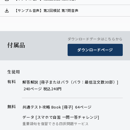
【サンプル音声】第2回模試 第7問音声
ダウンロードデータはこちらから
付属品
ダウンロードページ
生徒用
有料
解答解説 [冊子またはバラ（バラ：最低注文数30部）]
240ページ 税込240円
無料
共通テスト攻略 Book [冊子] 64ページ
データ [スマホで自習 一問一答チャレンジ]
重要語句を復習できる四択問題サービス