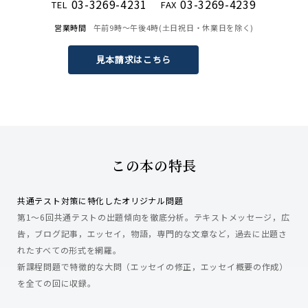
03-3269-4231
03-3269-4239
TEL
FAX
営業時間
午前9時〜午後4時(土日祝日・休業日を除く)
見本請求はこちら
この本の特長
共通テスト対策に特化したオリジナル問題
第1～6回共通テストの出題傾向を徹底分析。テキストメッセージ，広
告，ブログ記事，エッセイ，物語，専門的な文章など，過去に出題さ
れたすべての形式を網羅。
新課程問題で特徴的な大問（エッセイの修正，エッセイ概要の作成）
を全ての回に収録。