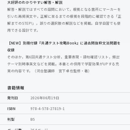
大好評のわかりやすい解答・解説
解答・解説ではすべての設問において，根拠となる箇所にマーカーを
引いた再掲英文や，正解に至るまでの根拠を段階的に確認できる「正
解までのSTEP!」，誤りの選択肢の解説などを掲載。自学自習でも使
用できる設計です。
【NEW】別冊付録『共通テスト攻略Book』に過去問抜粋文法問題を
収録
そのほか，第6回共通テスト分析，重要表現・語句確認リスト，頻出
テーマ別時事英文などを掲載。本書との併用で学習効果がUPする充
実の内容です。（河合塾講師 宮下卓也監修・著）
書籍情報
発刊日
2026年06月19日
ISBN
978-4-578-27819-1
判型
B5
ページ数
264ページ